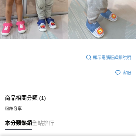
顯示電腦版詳細說明
客服
商品相關分類 (1)
粉絲分享
本分類熱銷
全站排行