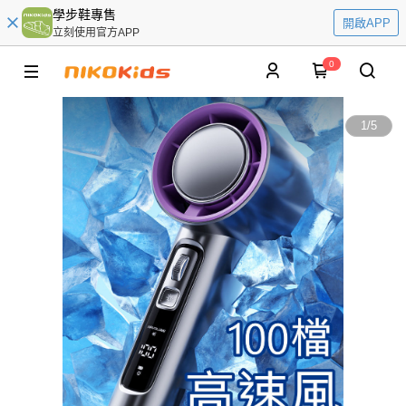
學步鞋專售
開啟APP
立刻使用官方APP
0
1
/
5