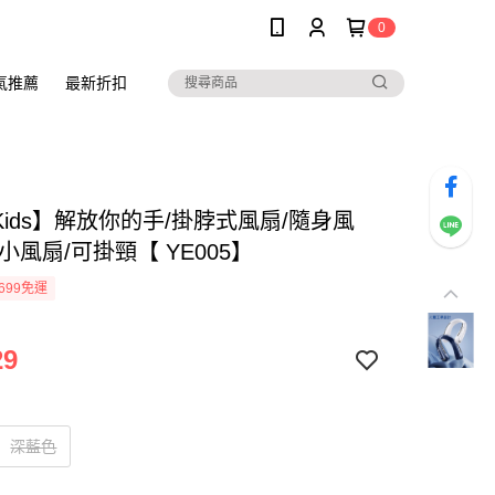
0
氣推薦
最新折扣
oKids】解放你的手/掛脖式風扇/隨身風
小風扇/可掛頸【 YE005】
699免運
29
深藍色