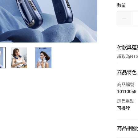
數量
付款與運
超取滿NT$
付款方式
商品特色
信用卡一
商品編號
10110059
超商取貨
銷售重點
Apple Pay
可掛脖
街口支付
商品相關分
悠遊付