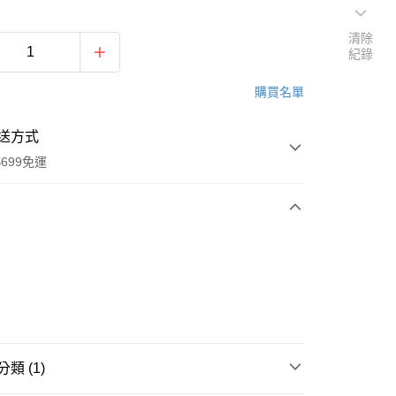
清除
紀錄
購買名單
送方式
699免運
次付款
付款
類 (1)