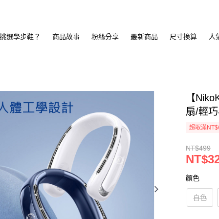
挑選學步鞋？
商品故事
粉絲分享
最新商品
尺寸換算
人
【Nik
扇/輕巧
超取滿NT$
NT$499
NT$3
顏色
白色