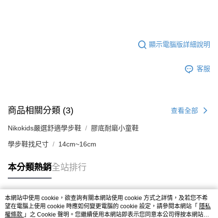
顯示電腦版詳細說明
客服
商品相關分類 (3)
查看全部
Nikokids嚴選舒適學步鞋
膠底耐磨小童鞋
學步鞋找尺寸
14cm~16cm
本分類熱銷
全站排行
本網站中使用 cookie，欲查詢有關本網站使用 cookie 方式之詳情，及若您不希
熱門標籤
望在電腦上使用 cookie 時應如何變更電腦的 cookie 設定，請參閱本網站「
隱私
權條款
」之 Cookie 聲明。您繼續使用本網站即表示您同意本公司得按本網站使