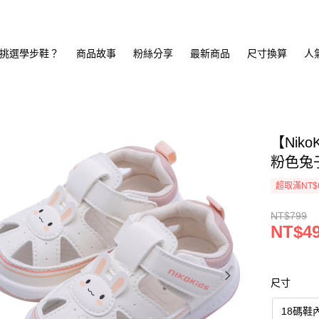
挑選學步鞋？
商品故事
粉絲分享
最新商品
尺寸換算
人
【Nik
粉色兔子
超取滿NT$
NT$799
NT$4
尺寸
18碼鞋