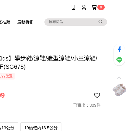
0
氣推薦
最新折扣
oKids】學步鞋/涼鞋/造型涼鞋/小童涼鞋/
(SG675)
699免運
99
已賣出：309件
內13公分
19碼鞋內13.5公分