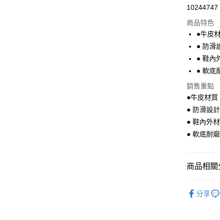
10244747
超商取貨
商品特色
Apple Pay
●牛皮
● 防滑
街口支付
● 鞋
悠遊付
● 軟底
銷售重點
●牛皮材質
運送方式
● 防滑設
全家付款
● 鞋內外
每筆NT$6
● 軟底耐
7-11付款
每筆NT$6
商品相關分
宅配
Nikokid
每筆NT$8
分享
Nikoki
學步鞋找