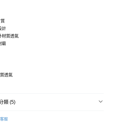
付款
材質
設計
內外材質透氣
耐磨
計
取貨
材質透氣
8，滿NT$699(含以上)免運費
磨
取貨
8，滿NT$699(含以上)免運費
類 (5)
s自有品牌鞋
Nikikids膠底童鞋(14-15.5)
5，滿NT$699(含以上)免運費
客服
ds嚴選舒適學步鞋
膠底耐磨小童鞋
尺寸
12cm~14cm