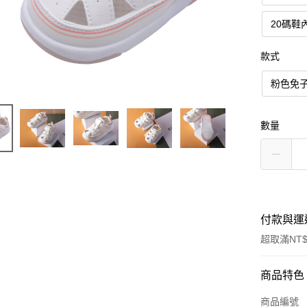
20碼鞋
款式
粉色免
數量
付款與運
超取滿NT$
付款方式
商品特色
信用卡一
商品編號