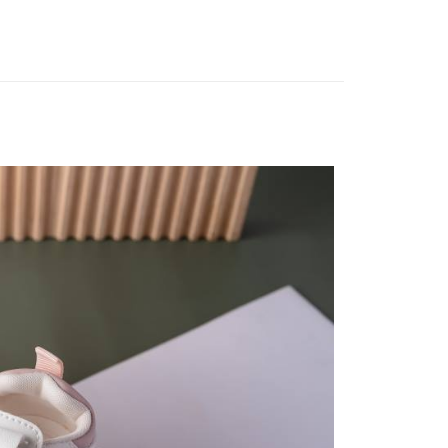
尺寸
14cm~16cm
鞋
耐磨底