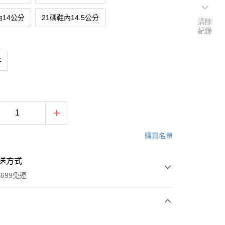
內14公分
21碼鞋內14.5公分
清除
紀錄
子
購買名單
送方式
699免運
次付款