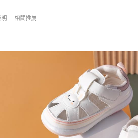
學步鞋找
說明
相關推薦
女寶學步