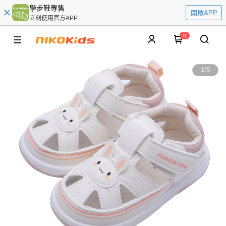
學步鞋專售
開啟APP
立刻使用官方APP
0
1
/
5