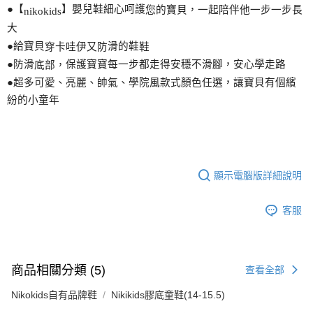
●【
】嬰兒鞋細心呵護
您
的寶貝，一起陪伴他一步一步長
nikokids
大
●給寶貝
滑的鞋
穿卡哇伊又防
鞋
●防滑
保護寶寶每一步都走得安穩不滑
腳
，安心學走路
底部，
●超多可愛、亮麗、帥氣、學院風款式
顏
色任選，讓寶貝有個繽
紛的小童年
顯示電腦版詳細說明
客服
商品相關分類 (5)
查看全部
Nikokids自有品牌鞋
Nikikids膠底童鞋(14-15.5)