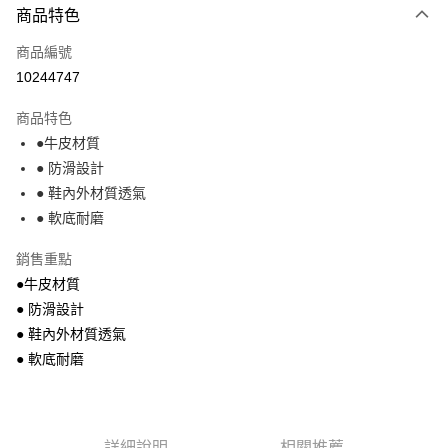
商品特色
信用卡一次付款
商品編號
超商取貨付款
10244747
Apple Pay
商品特色
街口支付
●牛皮材質
● 防滑設計
悠遊付
● 鞋內外材質透氣
● 軟底耐磨
運送方式
全家付款取貨
銷售重點
每筆NT$68，滿NT$699(含以上)免運費
●牛皮材質
● 防滑設計
7-11付款取貨
● 鞋內外材質透氣
每筆NT$68，滿NT$699(含以上)免運費
● 軟底耐磨
宅配
每筆NT$85，滿NT$699(含以上)免運費
詳細說明
相關推薦