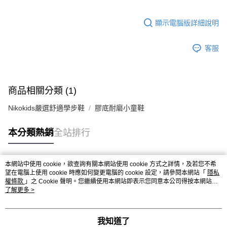
顯示電腦版詳細說明
客服
商品相關分類 (1)
Nikokids嚴選舒適學步鞋
膠底耐磨小童鞋
本分類熱銷
全站排行
本網站中使用 cookie，欲查詢有關本網站使用 cookie 方式之詳情，及若您不希
熱門標籤
望在電腦上使用 cookie 時應如何變更電腦的 cookie 設定，請參閱本網站「
隱私
權條款
」之 Cookie 聲明。您繼續使用本網站即表示您同意本公司得按本網站使
用條款之 Cookie 聲明使用 cookie。
了解更多 >
我知道了