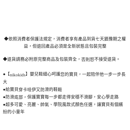
◆依照消費者保護法規定，消費者享有
產
品到貨七天猶豫期之權
益，但退回
產
品必須是全新狀態且包裝完整
◆退貨請務必附原完整商品及包裝齊全，
不接受退貨。
否則恕
●【
】嬰兒鞋細心呵護
您
的寶貝，一起陪伴他一步一步長
nikokids
大
●給寶貝
滑的鞋
穿卡哇伊又防
鞋
●防滑
保護寶寶每一步都走得安穩不滑
腳
，安心學走路
底部，
●超多可愛、亮麗、帥氣、學院風款式
顏
色任選，讓寶貝有個繽
紛的小童年