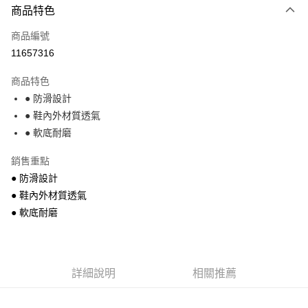
商品特色
信用卡一次付款
商品編號
超商取貨付款
11657316
Apple Pay
商品特色
街口支付
● 防滑設計
● 鞋內外材質透氣
悠遊付
● 軟底耐磨
運送方式
銷售重點
全家付款取貨
● 防滑設計
每筆NT$68，滿NT$699(含以上)免運費
● 鞋內外材質透氣
● 軟底耐磨
7-11付款取貨
每筆NT$68，滿NT$699(含以上)免運費
宅配
詳細說明
相關推薦
每筆NT$85，滿NT$699(含以上)免運費