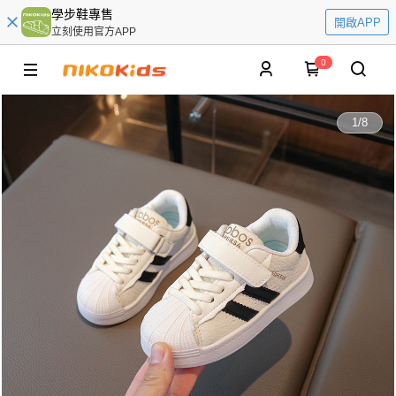
學步鞋專售
開啟APP
立刻使用官方APP
0
1
/
8