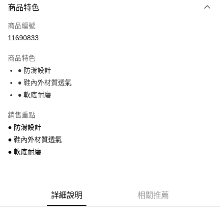
商品特色
信用卡一次付款
商品編號
超商取貨付款
11690833
Apple Pay
商品特色
街口支付
● 防滑設計
● 鞋內外材質透氣
悠遊付
● 軟底耐磨
運送方式
銷售重點
全家付款取貨
● 防滑設計
每筆NT$68，滿NT$699(含以上)免運費
● 鞋內外材質透氣
● 軟底耐磨
7-11付款取貨
每筆NT$68，滿NT$699(含以上)免運費
宅配
詳細說明
相關推薦
每筆NT$85，滿NT$699(含以上)免運費