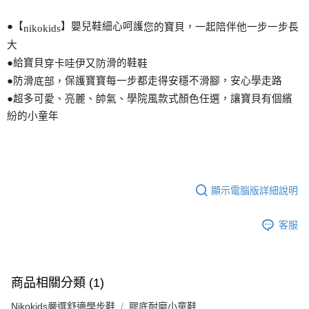
●【
】嬰兒鞋細心呵護
您
的寶貝，一起陪伴他一步一步長
nikokids
大
●給寶貝
滑的鞋
穿卡哇伊又防
鞋
●防滑
保護寶寶每一步都走得安穩不滑
腳
，安心學走路
底部，
●超多可愛、亮麗、帥氣、學院風款式
顏
色任選，讓寶貝有個繽
紛的小童年
顯示電腦版詳細說明
客服
商品相關分類 (1)
Nikokids嚴選舒適學步鞋
膠底耐磨小童鞋