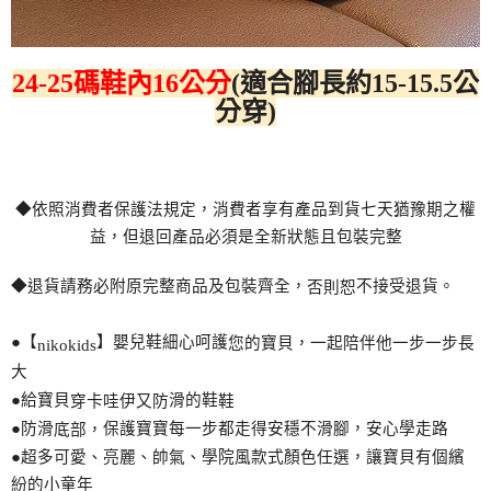
24-25碼鞋內16公分
(適合腳長約15-15.5公
分穿)
◆依照消費者保護法規定，消費者享有
產
品到貨七天猶豫期之權
益，但退回
產
品必須是全新狀態且包裝完整
◆退貨請務必附原完整商品及包裝齊全，
不接受退貨。
否則恕
●【
】嬰兒鞋細心呵護
您
的寶貝，一起陪伴他一步一步長
nikokids
大
●給寶貝
滑的鞋
穿卡哇伊又防
鞋
●防滑
保護寶寶每一步都走得安穩不滑
腳
，安心學走路
底部，
●超多可愛、亮麗、帥氣、學院風款式
顏
色任選，讓寶貝有個繽
紛的小童年