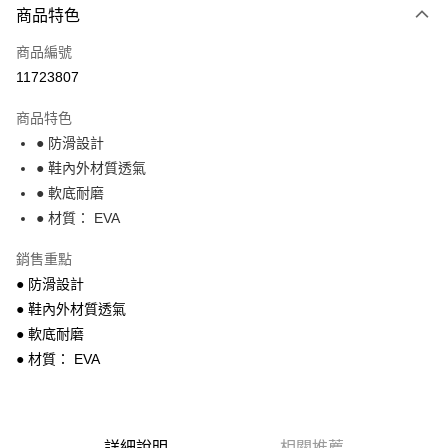
商品特色
信用卡一次付款
商品編號
超商取貨付款
11723807
Apple Pay
商品特色
街口支付
● 防滑設計
● 鞋內外材質透氣
悠遊付
● 軟底耐磨
● 材質： EVA
運送方式
全家付款取貨
銷售重點
每筆NT$68，滿NT$699(含以上)免運費
● 防滑設計
● 鞋內外材質透氣
7-11付款取貨
● 軟底耐磨
每筆NT$68，滿NT$699(含以上)免運費
● 材質： EVA
宅配
每筆NT$85，滿NT$699(含以上)免運費
詳細說明
相關推薦