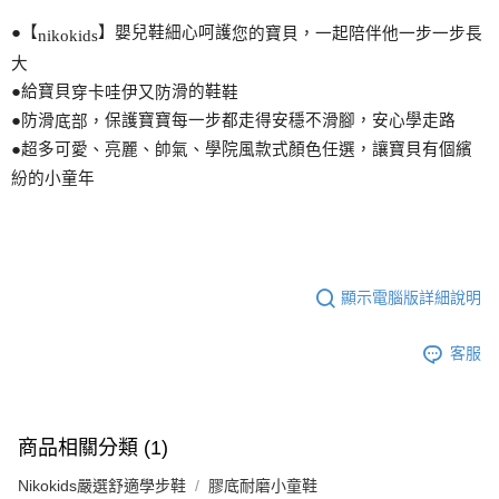
●【
】嬰兒鞋細心呵護
您
的寶貝，一起陪伴他一步一步長
nikokids
大
●給寶貝
滑的鞋
穿卡哇伊又防
鞋
●防滑
保護寶寶每一步都走得安穩不滑
腳
，安心學走路
底部，
●超多可愛、亮麗、帥氣、學院風款式
顏
色任選，讓寶貝有個繽
紛的小童年
顯示電腦版詳細說明
客服
商品相關分類 (1)
Nikokids嚴選舒適學步鞋
膠底耐磨小童鞋