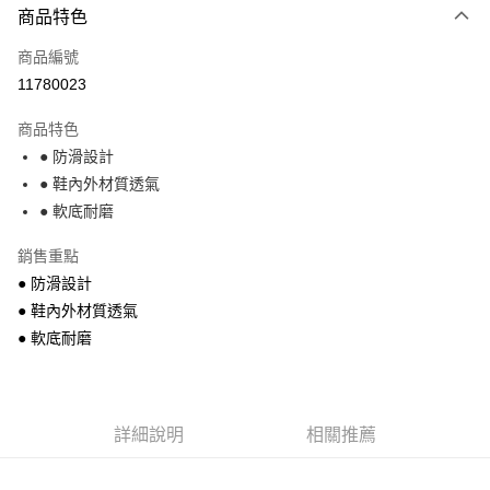
商品特色
信用卡一次付款
商品編號
超商取貨付款
11780023
Apple Pay
商品特色
街口支付
● 防滑設計
● 鞋內外材質透氣
悠遊付
● 軟底耐磨
運送方式
銷售重點
全家付款取貨
● 防滑設計
每筆NT$68，滿NT$699(含以上)免運費
● 鞋內外材質透氣
● 軟底耐磨
7-11付款取貨
每筆NT$68，滿NT$699(含以上)免運費
宅配
詳細說明
相關推薦
每筆NT$85，滿NT$699(含以上)免運費