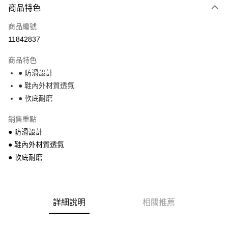
商品特色
信用卡一次付款
商品編號
超商取貨付款
11842837
Apple Pay
商品特色
街口支付
● 防滑設計
● 鞋內外材質透氣
悠遊付
● 軟底耐磨
運送方式
銷售重點
全家付款取貨
● 防滑設計
每筆NT$68，滿NT$699(含以上)免運費
● 鞋內外材質透氣
● 軟底耐磨
7-11付款取貨
每筆NT$68，滿NT$699(含以上)免運費
宅配
詳細說明
相關推薦
每筆NT$85，滿NT$699(含以上)免運費