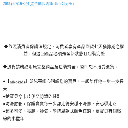
26碼鞋內16公分(適合腳長約15-15.5公分穿)
◆依照消費者保護法規定，消費者享有
產
品到貨七天猶豫期之權
益，但退回
產
品必須是全新狀態且包裝完整
◆退貨請務必附原完整商品及包裝齊全，
不接受退貨。
否則恕
●【
】嬰兒鞋細心呵護
您
的寶貝，一起陪伴他一步一步長
nikokids
大
●給寶貝
滑的鞋
穿卡哇伊又防
鞋
●防滑
保護寶寶每一步都走得安穩不滑
腳
，安心學走路
底部，
●超多可愛、亮麗、帥氣、學院風款式
顏
色任選，讓寶貝有個繽
紛的小童年