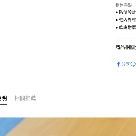
悠遊付
銷售重點
● 防滑設
● 鞋內外
運送方式
● 軟底耐
全家付款
每筆NT$6
商品相關分
7-11付款
Nikoki
每筆NT$6
分享
宅配
每筆NT$8
說明
相關推薦