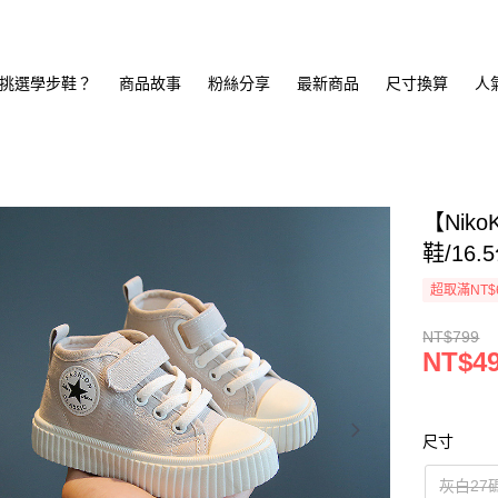
挑選學步鞋？
商品故事
粉絲分享
最新商品
尺寸換算
人
【Nik
鞋/16.
超取滿NT$
NT$799
NT$4
尺寸
灰白27