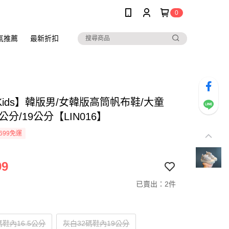
0
氣推薦
最新折扣
oKids】韓版男/女韓版高筒帆布鞋/大童
5公分/19公分【LIN016】
699免運
99
已賣出：2件
碼鞋內16.5公分
灰白32碼鞋內19公分