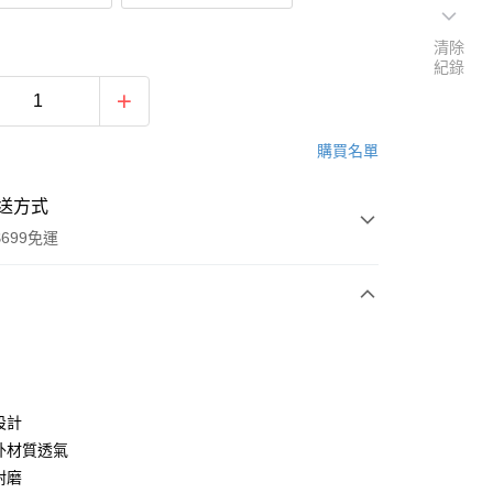
清除
紀錄
購買名單
送方式
699免運
次付款
付款
設計
內外材質透氣
耐磨