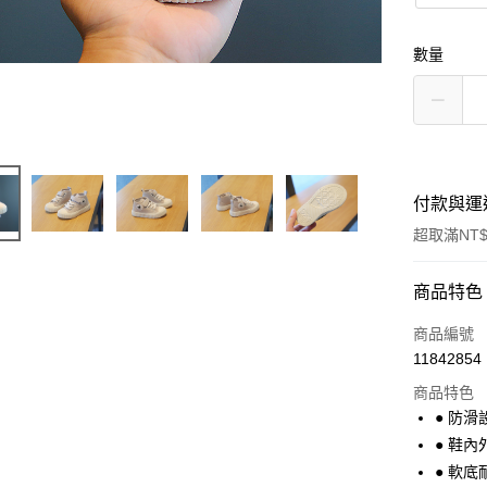
數量
付款與運
超取滿NT$
付款方式
商品特色
信用卡一
商品編號
11842854
超商取貨
商品特色
Apple Pay
● 防滑
● 鞋
街口支付
● 軟底