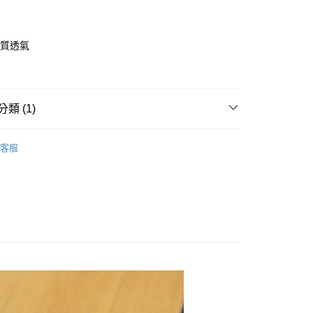
計
材質透氣
磨
取貨
8，滿NT$699(含以上)免運費
類 (1)
取貨
ds嚴選舒適學步鞋
膠底耐磨小童鞋
8，滿NT$699(含以上)免運費
客服
5，滿NT$699(含以上)免運費