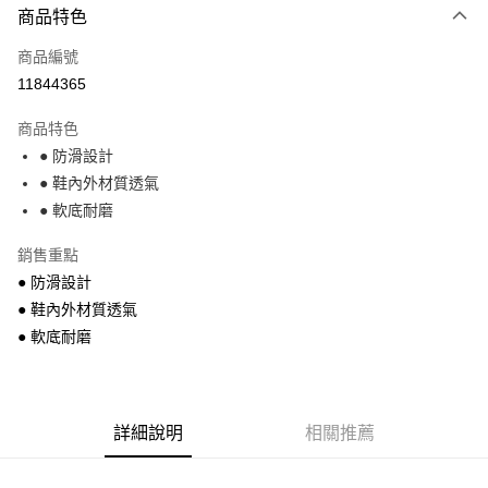
商品特色
信用卡一次付款
商品編號
超商取貨付款
11844365
Apple Pay
商品特色
街口支付
● 防滑設計
● 鞋內外材質透氣
悠遊付
● 軟底耐磨
運送方式
銷售重點
全家付款取貨
● 防滑設計
每筆NT$68，滿NT$699(含以上)免運費
● 鞋內外材質透氣
● 軟底耐磨
7-11付款取貨
每筆NT$68，滿NT$699(含以上)免運費
宅配
詳細說明
相關推薦
每筆NT$85，滿NT$699(含以上)免運費