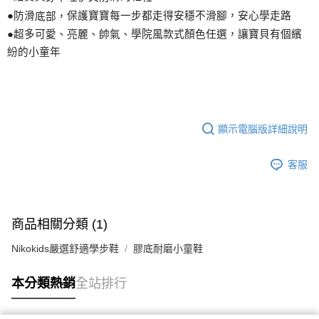
●防滑
保護寶寶每一步都走得安穩不滑
腳
，安心學走路
底部，
●超多可愛、亮麗、帥氣、學院風款式
顏
色任選，讓寶貝有個繽
紛的小童年
顯示電腦版詳細說明
客服
商品相關分類 (1)
Nikokids嚴選舒適學步鞋
膠底耐磨小童鞋
本分類熱銷
全站排行