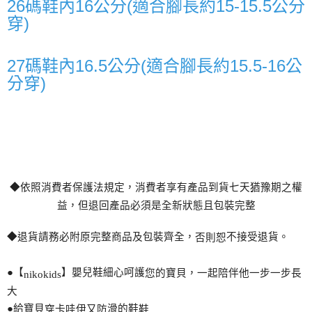
26碼鞋內16公分(適合腳長約15-15.5公分
穿)
27碼鞋內16.5公分(適合腳長約15.5-16公
分穿)
◆依照消費者保護法規定，消費者享有
產
品到貨七天猶豫期之權
益，但退回
產
品必須是全新狀態且包裝完整
◆退貨請務必附原完整商品及包裝齊全，
不接受退貨。
否則恕
●【
】嬰兒鞋細心呵護
您
的寶貝，一起陪伴他一步一步長
nikokids
大
●給寶貝
滑的鞋
穿卡哇伊又防
鞋