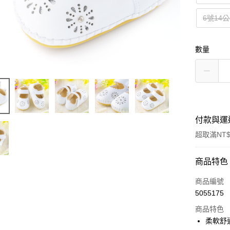
6號14
數量
付款與運
超取滿NT$
付款方式
商品特色
信用卡一
商品編號
5055175
超商取貨
商品特色
Apple Pay
柔軟舒