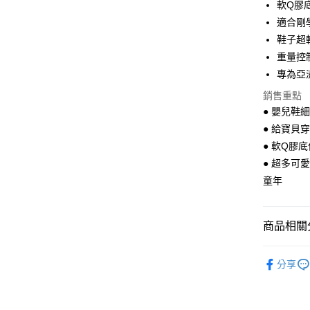
軟Q膠
街口支付
適合剛
悠遊付
鞋子超
重量控制
專為亞
運送方式
銷售重點
全家付款
● 嬰兒鞋
每筆NT$6
● 給寶貝
● 軟Q膠
7-11付款
● 超多可
每筆NT$6
童年
宅配
每筆NT$8
商品相關分
Nikokid
分享
學步鞋找
女寶學步