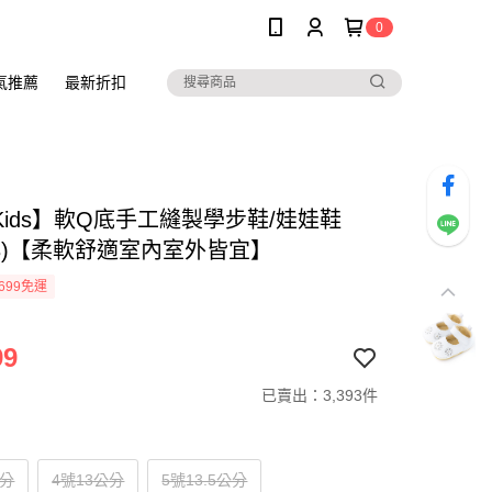
0
氣推薦
最新折扣
oKids】軟Q底手工縫製學步鞋/娃娃鞋
83)【柔軟舒適室內室外皆宜】
699免運
99
已賣出：3,393件
公分
4號13公分
5號13.5公分