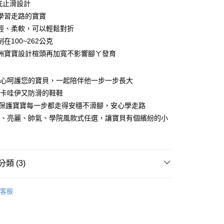
底止滑設計
學習走路的寶寶
輕、柔軟，可以輕鬆對折
在100~262公克
洲寶寶設計楦頭再加寬不影響腳ㄚ發育
取貨
細心呵護您的寶貝，一起陪伴他一步一步長大
8，滿NT$699(含以上)免運費
穿卡哇伊又防滑的鞋鞋
底保護寶寶每一步都走得安穩不滑腳，安心學走路
取貨
愛、亮麗、帥氣、學院風款式任選，讓寶貝有個繽紛的小
8，滿NT$699(含以上)免運費
5，滿NT$699(含以上)免運費
類 (3)
s自有品牌鞋
Nikokids手縫學步鞋(12-14)
客服
尺寸
12cm~14cm
鞋
手縫