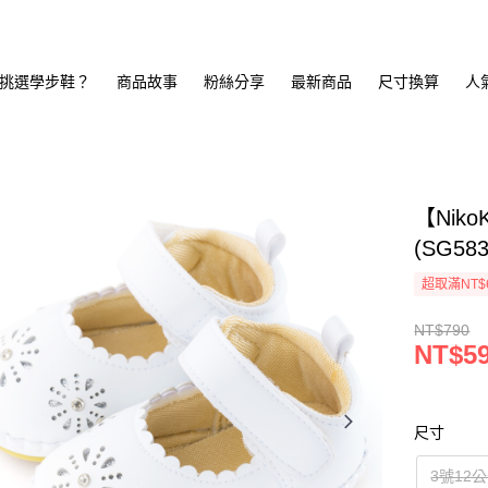
挑選學步鞋？
商品故事
粉絲分享
最新商品
尺寸換算
人
【Nik
(SG5
超取滿NT$
NT$790
NT$5
尺寸
3號12