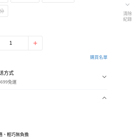
公分
清除
紀錄
購買名單
送方式
699免運
次付款
付款
適、輕巧無負擔