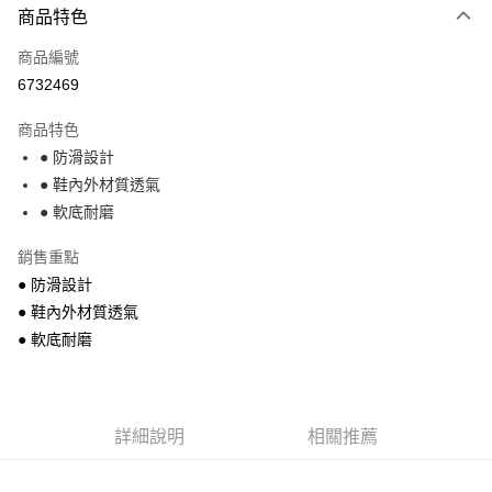
商品特色
信用卡一次付款
商品編號
超商取貨付款
6732469
Apple Pay
商品特色
街口支付
● 防滑設計
● 鞋內外材質透氣
悠遊付
● 軟底耐磨
運送方式
銷售重點
全家付款取貨
● 防滑設計
每筆NT$68，滿NT$699(含以上)免運費
● 鞋內外材質透氣
● 軟底耐磨
7-11付款取貨
每筆NT$68，滿NT$699(含以上)免運費
宅配
詳細說明
相關推薦
每筆NT$85，滿NT$699(含以上)免運費