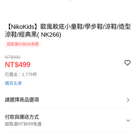
【NikoKids】歐風軟底小童鞋/學步鞋/涼鞋/造型
涼鞋/經典黑( NK266)
超取滿NT$699免運
NT$990
NT$499
已賣出：1,775件
購買名單
請選擇商品選項
付款與運送方式
超取滿NT$699免運
付款方式