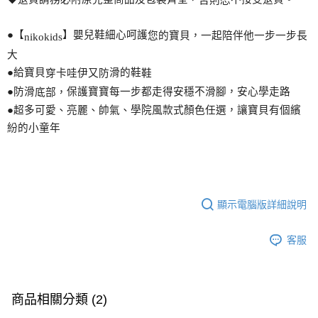
否則恕
●【
】嬰兒鞋細心呵護
您
的寶貝，一起陪伴他一步一步長
nikokids
大
●給寶貝
滑的鞋
穿卡哇伊又防
鞋
●防滑
保護寶寶每一步都走得安穩不滑
腳
，安心學走路
底部，
●超多可愛、亮麗、帥氣、學院風款式
顏
色任選，讓寶貝有個繽
紛的小童年
顯示電腦版詳細說明
客服
商品相關分類 (2)