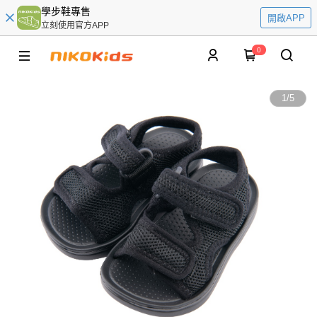
學步鞋專售
開啟APP
立刻使用官方APP
0
1
/
5