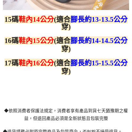
15碼
鞋內
14公分
(適合
腳長約13-13.5公分
穿)
16碼
鞋內
15公分
(適合
腳長約14-14.5公分
穿)
17碼
鞋內
16公分
(適合
腳長約15-15.5公分
穿)
◆依照消費者保護法規定，消費者享有
產
品到貨七天猶豫期之權
益，但退回
產
品必須是全新狀態且包裝完整
◆退貨請務必附原完整商品及包裝齊全，
不接受退貨。