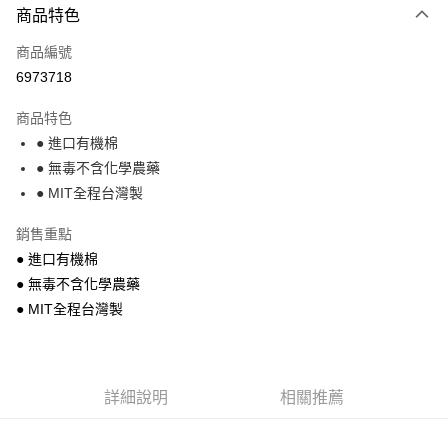
商品特色
信用卡一次付款
商品編號
超商取貨付款
6973718
Apple Pay
商品特色
街口支付
● 進口有機棉
● 無毒不含化學農藥
悠遊付
● MIT全程台灣製
運送方式
銷售重點
全家付款取貨
● 進口有機棉
每筆NT$68，滿NT$699(含以上)免運費
● 無毒不含化學農藥
● MIT全程台灣製
7-11付款取貨
每筆NT$68，滿NT$699(含以上)免運費
宅配
詳細說明
相關推薦
每筆NT$85，滿NT$699(含以上)免運費