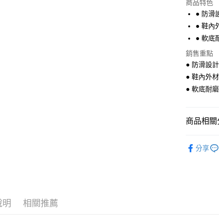
商品特色
Apple Pay
● 防滑
● 鞋
街口支付
● 軟底
悠遊付
銷售重點
● 防滑設
● 鞋內外
運送方式
● 軟底耐
全家付款
每筆NT$6
商品相關分
7-11付款
Nikoki
每筆NT$6
分享
學步鞋找
宅配
男寶學步
每筆NT$8
說明
相關推薦