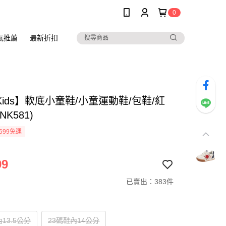
0
氣推薦
最新折扣
oKids】軟底小童鞋/小童運動鞋/包鞋/紅
K581)
699免運
99
已賣出：383件
13.5公分
23碼鞋內14公分