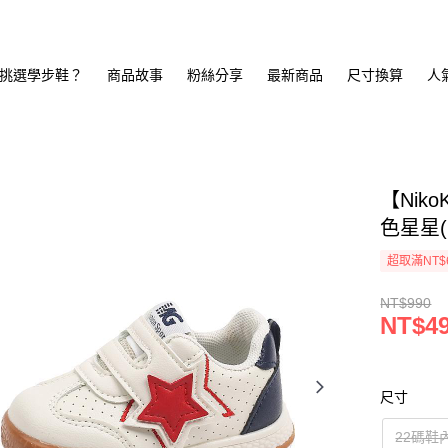
挑選學步鞋？
商品故事
粉絲分享
最新商品
尺寸換算
人
【Nik
色星星(N
超取滿NT$
NT$990
NT$4
尺寸
22碼鞋內