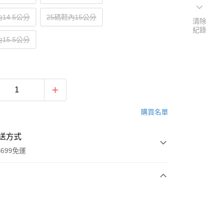
14.5公分
25碼鞋內15公分
清除
紀錄
15.5公分
購買名單
送方式
699免運
次付款
付款