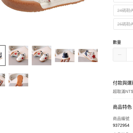
24碼鞋內
26碼鞋內
數量
付款與運
超取滿NT$
付款方式
商品特色
信用卡一
商品編號
9372954
超商取貨