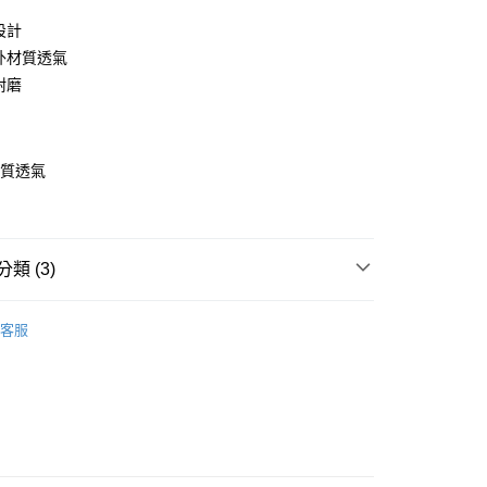
設計
內外材質透氣
耐磨
計
材質透氣
磨
取貨
8，滿NT$699(含以上)免運費
類 (3)
取貨
ds嚴選舒適學步鞋
膠底耐磨小童鞋
8，滿NT$699(含以上)免運費
客服
尺寸
14cm~16cm
鞋
耐磨底
5，滿NT$699(含以上)免運費